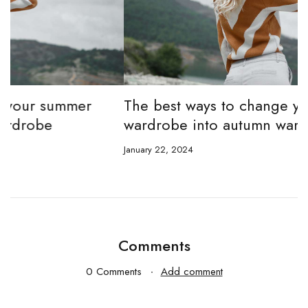
The best ways to change your summer
A
wardrobe into autumn wardrobe
c
January 22, 2024
Ja
Comments
0 Comments
Add comment