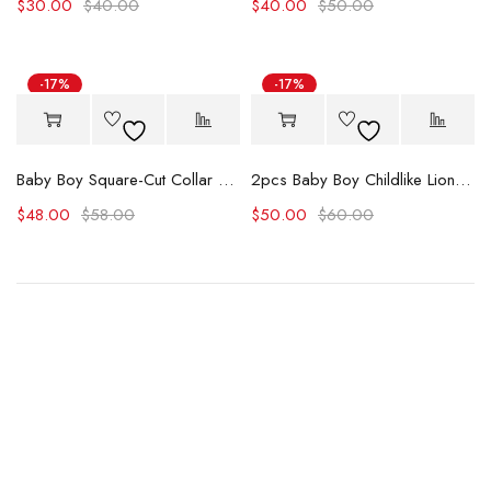
$
30.00
$
40.00
$
40.00
$
50.00
-17%
-17%
Baby Boy Square-Cut Collar Tropical Floral Print Romper and Overall Shorts Set
2pcs Baby Boy Childlike Lion and Zebra Pattern Hanging Strap Set
$
48.00
$
58.00
$
50.00
$
60.00
A team of designers
that make dreams
come true