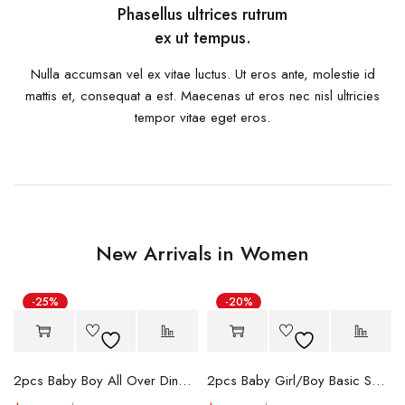
Phasellus ultrices rutrum
ex ut tempus.
Nulla accumsan vel ex vitae luctus. Ut eros ante, molestie id
mattis et, consequat a est. Maecenas ut eros nec nisl ultricies
tempor vitae eget eros.
New Arrivals in Women
-25%
-20%
Hot
Hot
2pcs Baby Boy All Over Dinosaur Print Short-sleeve Tee and Solid Shorts Set
2pcs Baby Girl/Boy Basic Solid Color Long Sleeve Jumpsuit