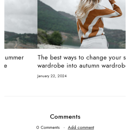
The best ways to change your summer
A
wardrobe into autumn wardrobe
c
January 22, 2024
Ja
Comments
0 Comments
Add comment