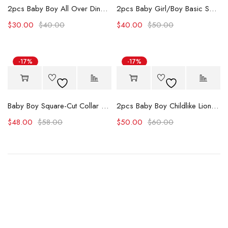
2pcs Baby Boy All Over Dinosaur Print Short-sleeve Tee and Solid Shorts Set
2pcs Baby Girl/Boy Basic Solid Color Long Sleeve Jumpsuit
$
30.00
$
40.00
$
40.00
$
50.00
-17%
-17%
Baby Boy Square-Cut Collar Tropical Floral Print Romper and Overall Shorts Set
2pcs Baby Boy Childlike Lion and Zebra Pattern Hanging Strap Set
$
48.00
$
58.00
$
50.00
$
60.00
A team of designers
that make dreams